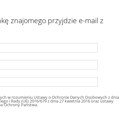
kę znajomego przyjdzie e-mail z
ych w rozumieniu Ustawy o Ochronie Danych Osobowych z dnia
ego i Rady (UE) 2016/679 z dnia 27 kwietnia 2016 oraz ustawy
nikacyjne z dnia 16 lipca 2004 przez Służba Ochrony Państwa.