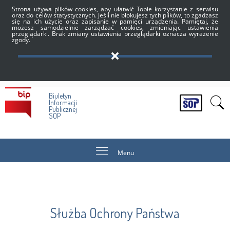
Strona używa plików cookies, aby ułatwić Tobie korzystanie z serwisu
oraz do celów statystycznych. Jeśli nie blokujesz tych plików, to zgadzasz
się na ich użycie oraz zapisanie w pamięci urządzenia. Pamiętaj, że
możesz samodzielnie zarządzać cookies, zmieniając ustawienia
przeglądarki. Brak zmiany ustawienia przeglądarki oznacza wyrażenie
zgody.
Biuletyn
Informacji
Publicznej
SOP
Menu
Służba Ochrony Państwa