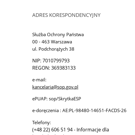
ADRES KORESPONDENCYJNY
Służba Ochrony Państwa
00 - 463 Warszawa
ul. Podchorążych 38
NIP: 7010799793
REGON: 369383133
e-mail:
kancelaria@sop.gov.pl
ePUAP: sop/SkrytkaESP
e-doręczenia : AE:PL-98480-14651-FACDS-26
Telefony:
(+48 22) 606 51 94 - Informacje dla