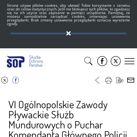
Strona używa plików cookies, aby ułatwić Tobie korzystanie z serwisu
oraz do celów statystycznych. Jeśli nie blokujesz tych plików, to zgadzasz
się na ich użycie oraz zapisanie w pamięci urządzenia. Pamiętaj, że
możesz samodzielnie zarządzać cookies, zmieniając ustawienia
przeglądarki. Brak zmiany ustawienia przeglądarki oznacza wyrażenie
zgody.
Służba
Ochrony
Państwa
VI Ogólnopolskie Zawody
Pływackie Służb
Mundurowych o Puchar
Komendanta Głównego Policji