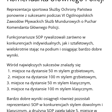
Reprezentacja sportowa S
ł
u
ż
by Ochrony Pa
ń
stwa
ponownie z sukcesami podczas VI Og
ó
lnopolskich
Zawod
ó
w P
ł
ywackich S
ł
u
ż
b Mundurowych o Puchar
Komendanta G
łó
wnego Policji.
Funkcjonariusze SOP rywalizowali zarówno w
konkurencjach indywidualnych, jak i sztafetowych,
wielokrotnie stając na podium i osiągając bardzo dobre
wyniki.
Wśród największych sukcesów znalazły się:
1. miejsce na dystansie 50 m stylem grzbietowym,
2. miejsce na dystansie 100 m stylem grzbietowym,
3. miejsce na dystansie 50 m stylem klasycznym,
3. miejsce na dystansie 100 m stylem klasycznym.
Bardzo dobre wyniki osiągnęli również pozostali
reprezentanci SOP w konkurencjach stylem dowolnym i
klasycznym, a drużyna SOP zajęła także 5. miejsce w