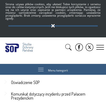
Strona używa plików cookies, aby ułatwić Tobie korzystanie z serwisu
oraz do celów statystycznych. Jeśli nie blokujesz tych plików, to zgadzasz
się na ich użycie oraz zapisanie w pamięci urządzenia. Pamiętaj, że
możesz samodzielnie zarządzać cookies, zmieniając ustawienia
przeglądarki. Brak zmiany ustawienia przeglądarki oznacza wyrażenie
zgody.
Służba
Ochrony
Państwa
Menu kategorii
Oświadczenie SOP
Komunikat dotyczący incydentu przed Pałacem
Prezydenckim