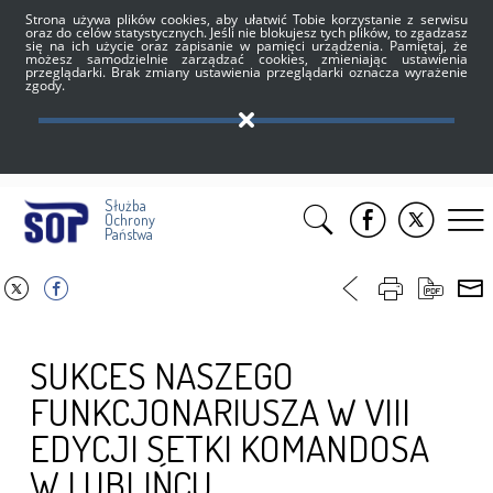
Strona używa plików cookies, aby ułatwić Tobie korzystanie z serwisu
oraz do celów statystycznych. Jeśli nie blokujesz tych plików, to zgadzasz
się na ich użycie oraz zapisanie w pamięci urządzenia. Pamiętaj, że
możesz samodzielnie zarządzać cookies, zmieniając ustawienia
przeglądarki. Brak zmiany ustawienia przeglądarki oznacza wyrażenie
zgody.
Służba
Ochrony
Państwa
SUKCES NASZEGO
FUNKCJONARIUSZA W VIII
EDYCJI SETKI KOMANDOSA
W LUBLIŃCU