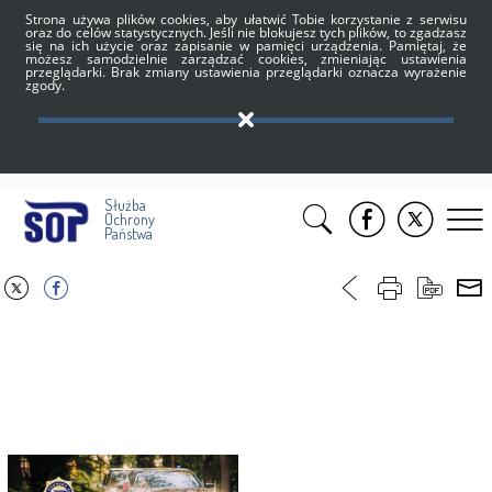
Strona używa plików cookies, aby ułatwić Tobie korzystanie z serwisu
oraz do celów statystycznych. Jeśli nie blokujesz tych plików, to zgadzasz
się na ich użycie oraz zapisanie w pamięci urządzenia. Pamiętaj, że
możesz samodzielnie zarządzać cookies, zmieniając ustawienia
przeglądarki. Brak zmiany ustawienia przeglądarki oznacza wyrażenie
zgody.
Służba
Ochrony
Państwa