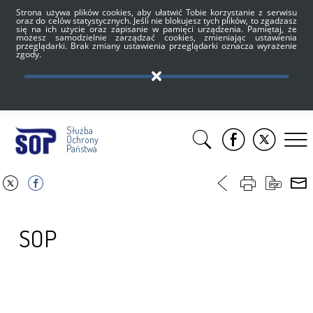
Strona używa plików cookies, aby ułatwić Tobie korzystanie z serwisu
oraz do celów statystycznych. Jeśli nie blokujesz tych plików, to zgadzasz
się na ich użycie oraz zapisanie w pamięci urządzenia. Pamiętaj, że
możesz samodzielnie zarządzać cookies, zmieniając ustawienia
przeglądarki. Brak zmiany ustawienia przeglądarki oznacza wyrażenie
zgody.
Służba
Ochrony
Państwa
SOP