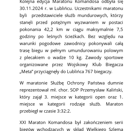
Kolejna edycja Maratonu Komandosa odbyła się
30.11.2024 r. w Lublińcu. Uczestnikami maratonu
byli przedstawiciele służb mundurowych, którzy
stanęli przed potężnym wyzwaniem w postaci
pokonania 42,2 km w ciągu maksymalnie 7,5
godziny po leśnych ścieżkach. Bez względu na
warunki pogodowe zawodnicy pokonywali całą
trasę biegu w pełnym umundurowaniu polowym
z plecakiem o wadze 10 kg. Zawody sportowe
organizowane przez Wojskowy Klub Biegacza
„Meta” przyciągnęły do Lublińca 767 biegaczy.
W maratonie Służbę Ochrony Państwa dumnie
reprezentował mł. chor. SOP Przemysław Kaliński,
który zajął 3. miejsce w kategorii open oraz 1.
miejsce w kategorii rodzaje służb. Maraton
przebiegł w czasie 3:32:2.
XXI Maraton Komandosa był zakończeniem serii
biegów wchodzących w skład Wielkiego Szlema