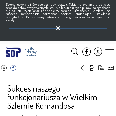
Strona używa plików cookies, aby ułatwić Tobie korzystanie z serwisu
oraz do celów statystycznych. Jeśli nie blokujesz tych plików, to zgadzasz
się na ich użycie oraz zapisanie w pamięci urządzenia. Pamiętaj, że
możesz samodzielnie zarządzać cookies, zmieniając ustawienia
przeglądarki. Brak zmiany ustawienia przeglądarki oznacza wyrażenie
zgody.
Służba
Ochrony
Państwa
Sukces naszego
funkcjonariusza w Wielkim
Szlemie Komandosa