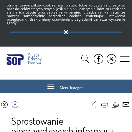
Strona używa plików cookies, aby ułatwić Tobie korzystanie z serwisu
oraz do celów statystycznych. Jeśli nie blokujesz tych plików, to zgadzasz
się na ich użycie oraz zapisanie w pamięci urządzenia. Pamiętaj, że
możesz samodzielnie zarządzać cookies, zmieniając ustawienia
przeglądarki. Brak zmiany ustawienia przeglądarki oznacza wyrażenie
zgody.
Służba
Ochrony
Państwa
Menu kategorii
Sprostowanie
nieprawdziwych informacji