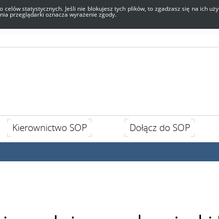
o celów statystycznych. Jeśli nie blokujesz tych plików, to zgadzasz się na ich 
enia przeglądarki oznacza wyrażenie zgody.
Kierownictwo SOP
Dołącz do SOP