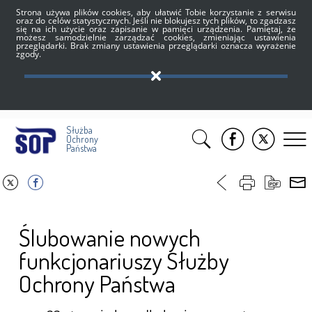
Strona używa plików cookies, aby ułatwić Tobie korzystanie z serwisu
oraz do celów statystycznych. Jeśli nie blokujesz tych plików, to zgadzasz
się na ich użycie oraz zapisanie w pamięci urządzenia. Pamiętaj, że
możesz samodzielnie zarządzać cookies, zmieniając ustawienia
przeglądarki. Brak zmiany ustawienia przeglądarki oznacza wyrażenie
zgody.
Służba
Ochrony
Państwa
Ślubowanie nowych
funkcjonariuszy Służby
Ochrony Państwa