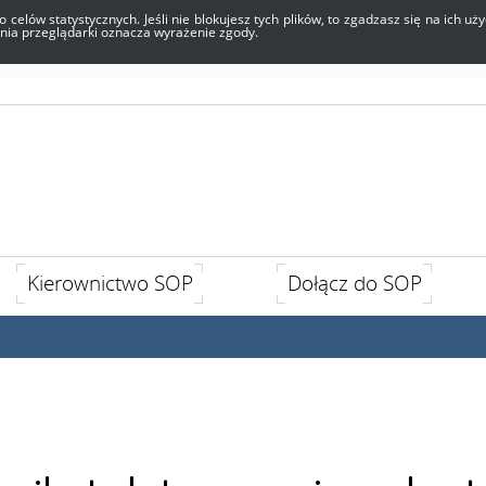
o celów statystycznych. Jeśli nie blokujesz tych plików, to zgadzasz się na ich 
enia przeglądarki oznacza wyrażenie zgody.
Kierownictwo SOP
Dołącz do SOP