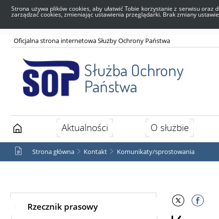
Strona używa plików cookies, aby ułatwić Tobie korzystanie z serwisu oraz d
zarządzać cookies, zmieniając ustawienia przeglądarki. Brak zmiany ustawi
Oficjalna strona internetowa Służby Ochrony Państwa
Służba Ochrony
Państwa
Aktualności
O służbie
Strona główna
Kontakt
Komunikaty/sprostowania
Rzecznik prasowy