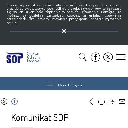
Strona używa plików cookies, aby ułatwić Tobie korzystanie z serwisu
oraz do celów statystycznych. Jeśli nie blokujesz tych plików, to zgadzasz
się na ich użycie oraz zapisanie w pamięci urządzenia. Pamiętaj, że
możesz samodzielnie zarządzać cookies, zmieniając ustawienia
przeglądarki. Brak zmiany ustawienia przeglądarki oznacza wyrażenie
zgody.
Służba
Ochrony
Państwa
Menu kategorii
Komunikat SOP