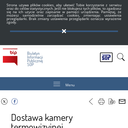
Strona używa plików cookies, aby ułatwić Tobie korzystanie z serwisu
oraz do celów statystycznych. Jeśli nie blokujesz tych plików, to zgadzasz
się na ich użycie oraz zapisanie w pamięci urządzenia. Pamiętaj, że
możesz samodzielnie zarządzać cookies, zmieniając ustawienia
przeglądarki. Brak zmiany ustawienia przeglądarki oznacza wyrażenie
zgody.
Biuletyn
Informacji
Publicznej
SOP
Menu
Dostawa kamery
termowizyjnej