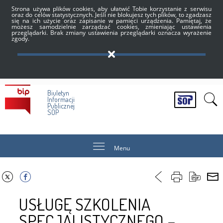
Strona używa plików cookies, aby ułatwić Tobie korzystanie z serwisu
oraz do celów statystycznych. Jeśli nie blokujesz tych plików, to zgadzasz
się na ich użycie oraz zapisanie w pamięci urządzenia. Pamiętaj, że
możesz samodzielnie zarządzać cookies, zmieniając ustawienia
przeglądarki. Brak zmiany ustawienia przeglądarki oznacza wyrażenie
zgody.
Biuletyn
Informacji
Publicznej
SOP
Menu
USŁUGĘ SZKOLENIA
SPECJALISTYCZNEGO –