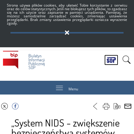
Strona używa plików cookies, aby ułatwić Tobie korzystanie z serwisu
oraz do celów statystycznych. Jeśli nie blokujesz tych plików, to zgadzasz
się na ich użycie oraz zapisanie w pamięci urządzenia. Pamiętaj, że
możesz samodzielnie zarządzać cookies, zmieniając ustawienia
przeglądarki. Brak zmiany ustawienia przeglądarki oznacza wyrażenie
zgody.
Biuletyn
Informacji
Publicznej
SOP
Menu
„System NIDS - zwiększenie
bezpieczeństwa systemów