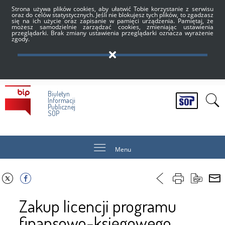
Strona używa plików cookies, aby ułatwić Tobie korzystanie z serwisu
oraz do celów statystycznych. Jeśli nie blokujesz tych plików, to zgadzasz
się na ich użycie oraz zapisanie w pamięci urządzenia. Pamiętaj, że
możesz samodzielnie zarządzać cookies, zmieniając ustawienia
przeglądarki. Brak zmiany ustawienia przeglądarki oznacza wyrażenie
zgody.
Biuletyn
Informacji
Publicznej
SOP
Menu
Zakup licencji programu
finansowo-księgowego