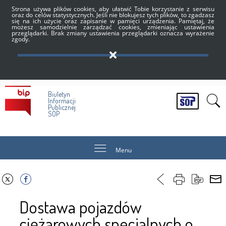
Strona używa plików cookies, aby ułatwić Tobie korzystanie z serwisu
oraz do celów statystycznych. Jeśli nie blokujesz tych plików, to zgadzasz
się na ich użycie oraz zapisanie w pamięci urządzenia. Pamiętaj, że
możesz samodzielnie zarządzać cookies, zmieniając ustawienia
przeglądarki. Brak zmiany ustawienia przeglądarki oznacza wyrażenie
zgody.
Biuletyn
Informacji
Publicznej
SOP
Menu
Dostawa pojazdów
ciężarowych specjalnych o