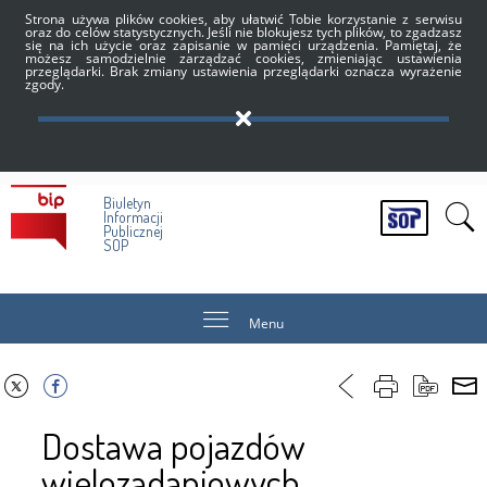
Strona używa plików cookies, aby ułatwić Tobie korzystanie z serwisu
oraz do celów statystycznych. Jeśli nie blokujesz tych plików, to zgadzasz
się na ich użycie oraz zapisanie w pamięci urządzenia. Pamiętaj, że
możesz samodzielnie zarządzać cookies, zmieniając ustawienia
przeglądarki. Brak zmiany ustawienia przeglądarki oznacza wyrażenie
zgody.
Biuletyn
Informacji
Publicznej
SOP
Menu
Dostawa pojazdów
wielozadaniowych