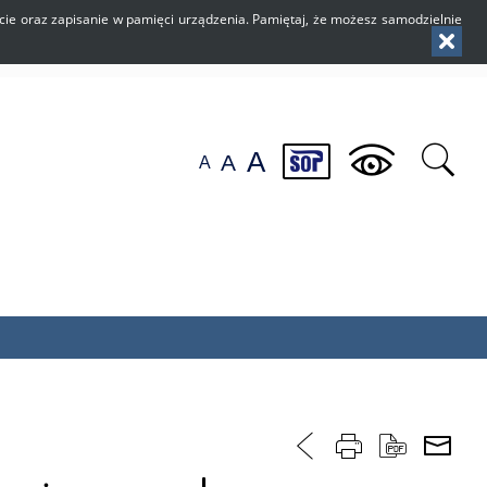
użycie oraz zapisanie w pamięci urządzenia. Pamiętaj, że możesz samodzielnie