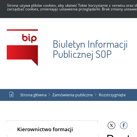
Strona używa plików cookies, aby ułatwić Tobie korzystanie z serwisu oraz d
zarządzać cookies, zmieniając ustawienia przeglądarki. Brak zmiany ustawi
Biuletyn Informacji
Publicznej SOP
Strona główna
Zamówienia publiczne
Rozstrzygnięte
Kierownictwo formacji