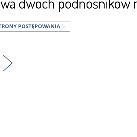
awa dwóch podnośników 
STRONY POSTĘPOWANIA