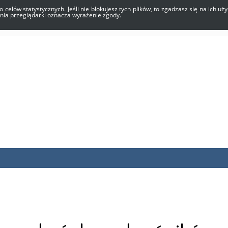
o celów statystycznych. Jeśli nie blokujesz tych plików, to zgadzasz się na ich 
enia przeglądarki oznacza wyrażenie zgody.