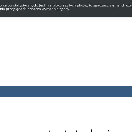
o celów statystycznych. Jeśli nie blokujesz tych plików, to zgadzasz się na ich 
enia przeglądarki oznacza wyrażenie zgody.