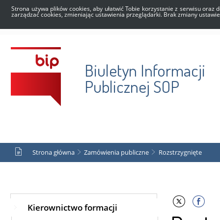
Strona używa plików cookies, aby ułatwić Tobie korzystanie z serwisu oraz d
zarządzać cookies, zmieniając ustawienia przeglądarki. Brak zmiany ustawi
Biuletyn Informacji
Publicznej SOP
Strona główna
Zamówienia publiczne
Rozstrzygnięte
Kierownictwo formacji