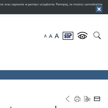
użycie oraz zapisanie w pamięci urządzenia. Pamiętaj, że możesz samodzielnie