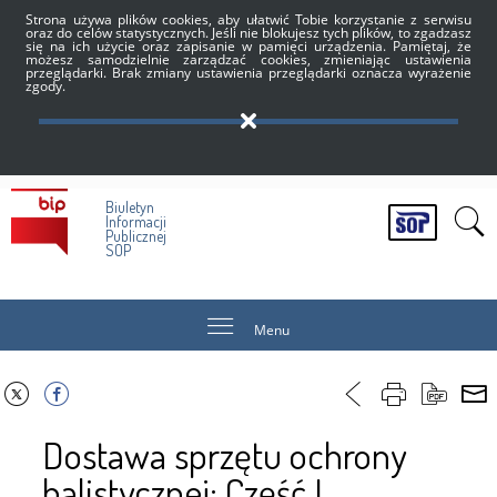
Strona używa plików cookies, aby ułatwić Tobie korzystanie z serwisu
oraz do celów statystycznych. Jeśli nie blokujesz tych plików, to zgadzasz
się na ich użycie oraz zapisanie w pamięci urządzenia. Pamiętaj, że
możesz samodzielnie zarządzać cookies, zmieniając ustawienia
przeglądarki. Brak zmiany ustawienia przeglądarki oznacza wyrażenie
zgody.
Biuletyn
Informacji
Publicznej
SOP
Menu
Dostawa sprzętu ochrony
balistycznej: Część I