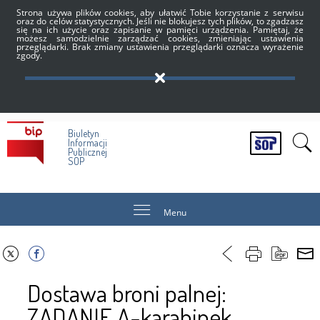
Strona używa plików cookies, aby ułatwić Tobie korzystanie z serwisu
oraz do celów statystycznych. Jeśli nie blokujesz tych plików, to zgadzasz
się na ich użycie oraz zapisanie w pamięci urządzenia. Pamiętaj, że
możesz samodzielnie zarządzać cookies, zmieniając ustawienia
przeglądarki. Brak zmiany ustawienia przeglądarki oznacza wyrażenie
zgody.
Biuletyn
Informacji
Publicznej
SOP
Menu
Dostawa broni palnej:
ZADANIE A-karabinek,